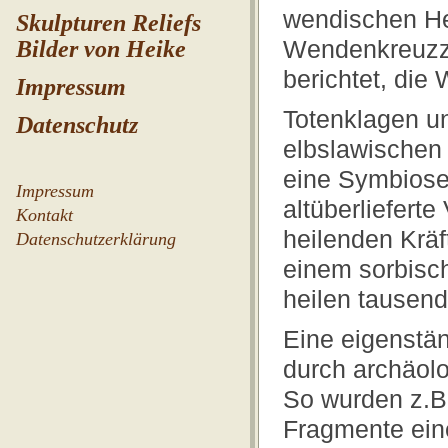
wendischen He
Skulpturen Reliefs
Wendenkreuzzü
Bilder von Heike
berichtet, die
Impressum
Totenklagen un
Datenschutz
elbslawischen
eine Symbiose
Impressum
altüberliefert
Kontakt
heilenden Kräf
Datenschutzerklärung
einem sorbisch
heilen tausen
Eine eigenstän
durch archäolo
So wurden z.B
Fragmente eine