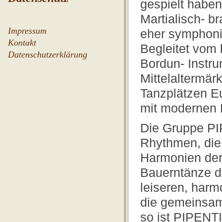
gespielt habe
Martialisch- br
Impressum
eher symphon
Kontakt
Begleitet vom 
Datenschutzerklärung
Bordun- Instru
Mittelaltermä
Tanzplätzen E
mit modernen R
Die Gruppe PI
Rhythmen, die
Harmonien der
Bauerntänze d
leiseren, har
die gemeinsam
so ist PIPENTI