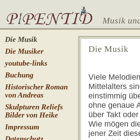
Musik und
Die Musik
Die Musik
Die Musiker
youtube-links
Buchung
Viele Melodie
Mittelalters si
Historischer Roman
von Andreas
einstimmig über
ohne genaue 
Skulpturen Reliefs
über Takt oder
Bilder von Heike
Wie mögen die
Impressum
jener Zeit die
Datenschutz