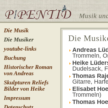
Musik und
Die Musik
Die Musik
Die Musiker
youtube-links
Andreas
Lü
Trommeln, Or
Buchung
Heike
Lüder
Historischer Roman
Dudelsack, F
von Andreas
Thomas
Raj
Gitarre, Harf
Skulpturen Reliefs
Elisabet
Hoe
Bilder von Heike
Trommeln)
Impressum
Thomas
Hoe
Datenschutz